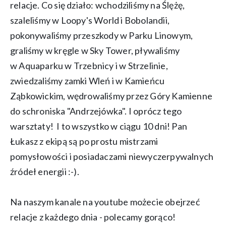
relacje. Co się działo: wchodziliśmy na Ślężę,
szaleliśmy w Loopy's World i Bobolandii,
pokonywaliśmy przeszkody w Parku Linowym,
graliśmy w kręgle w Sky Tower, pływaliśmy
w Aquaparku w Trzebnicy i w Strzelinie,
zwiedzaliśmy zamki Wleń i w Kamieńcu
Ząbkowickim, wędrowaliśmy przez Góry Kamienne
do schroniska "Andrzejówka". I oprócz tego
warsztaty! I to wszystko w ciągu 10 dni! Pan
Łukasz z ekipą są po prostu mistrzami
pomysłowości i posiadaczami niewyczerpywalnych
źródeł energii :-).
Na naszym kanale na youtube możecie obejrzeć
relacje z każdego dnia - polecamy gorąco!