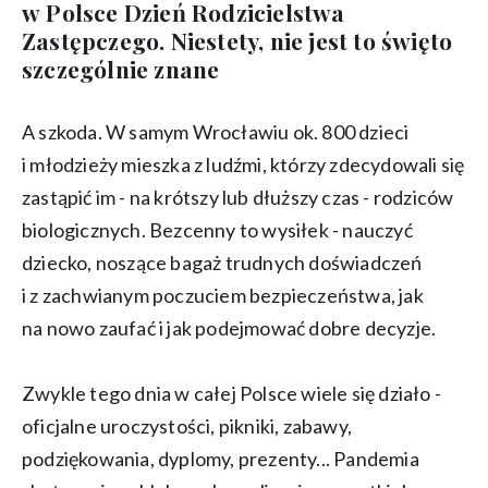
w Polsce Dzień Rodzicielstwa
Zastępczego. Niestety, nie jest to święto
szczególnie znane
A szkoda. W samym Wrocławiu ok. 800 dzieci
i młodzieży mieszka z ludźmi, którzy zdecydowali się
zastąpić im - na krótszy lub dłuższy czas - rodziców
biologicznych. Bezcenny to wysiłek - nauczyć
dziecko, noszące bagaż trudnych doświadczeń
i z zachwianym poczuciem bezpieczeństwa, jak
na nowo zaufać i jak podejmować dobre decyzje.
Zwykle tego dnia w całej Polsce wiele się działo -
oficjalne uroczystości, pikniki, zabawy,
podziękowania, dyplomy, prezenty... Pandemia