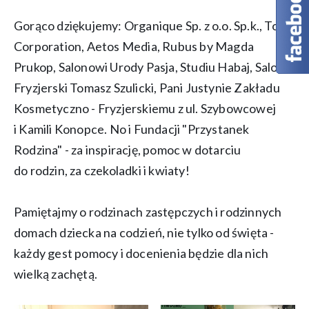
Gorąco dziękujemy: Organique Sp. z o.o. Sp.k., Torf
Corporation, Aetos Media, Rubus by Magda
Prukop, Salonowi Urody Pasja, Studiu Habaj, Salon
Fryzjerski Tomasz Szulicki, Pani Justynie Zakładu
Kosmetyczno - Fryzjerskiemu z ul. Szybowcowej
i Kamili Konopce. No i Fundacji "Przystanek
Rodzina" - za inspirację, pomoc w dotarciu
do rodzin, za czekoladki i kwiaty!
Pamiętajmy o rodzinach zastępczych i rodzinnych
domach dziecka na codzień, nie tylko od święta -
każdy gest pomocy i docenienia będzie dla nich
wielką zachętą.