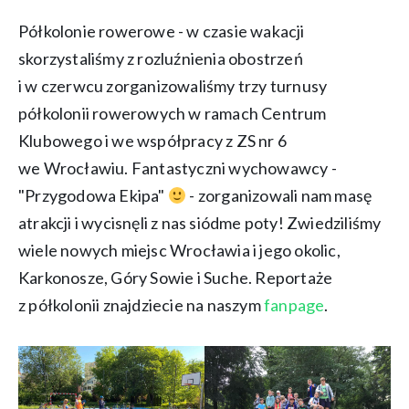
Półkolonie rowerowe - w czasie wakacji
skorzystaliśmy z rozluźnienia obostrzeń
i w czerwcu zorganizowaliśmy trzy turnusy
półkolonii rowerowych w ramach Centrum
Klubowego i we współpracy z ZS nr 6
we Wrocławiu. Fantastyczni wychowawcy -
"Przygodowa Ekipa"
- zorganizowali nam masę
atrakcji i wycisnęli z nas siódme poty! Zwiedziliśmy
wiele nowych miejsc Wrocławia i jego okolic,
Karkonosze, Góry Sowie i Suche. Reportaże
z półkolonii znajdziecie na naszym
fanpage
.