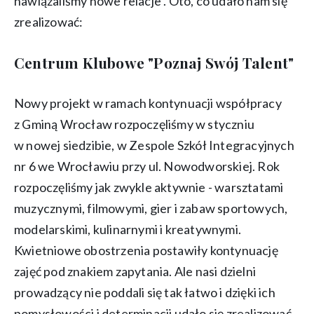
nawiązaliśmy nowe relacje . Oto, co udało nam się
zrealizować:
Centrum Klubowe "Poznaj Swój Talent"
Nowy projekt w ramach kontynuacji współpracy
z Gminą Wrocław rozpoczęliśmy w styczniu
w nowej siedzibie, w Zespole Szkół Integracyjnych
nr 6 we Wrocławiu przy ul. Nowodworskiej. Rok
rozpoczęliśmy jak zwykle aktywnie - warsztatami
muzycznymi, filmowymi, gier i zabaw sportowych,
modelarskimi, kulinarnymi i kreatywnymi.
Kwietniowe obostrzenia postawiły kontynuację
zajęć pod znakiem zapytania. Ale nasi dzielni
prowadzący nie poddali się tak łatwo i dzięki ich
pomysłowości i determinacji udało się zrealizować